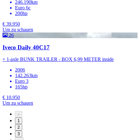
246.190km
Euro 6c
200hp
€ 39.950
Um zu schauen
26
Iveco Daily 40C17
+ 1-axle BUNK TRAILER - BOX 6,99 METER inside
2006
142.263km
Euro 3
165hp
€ 10.950
Um zu schauen
«
1
2
3