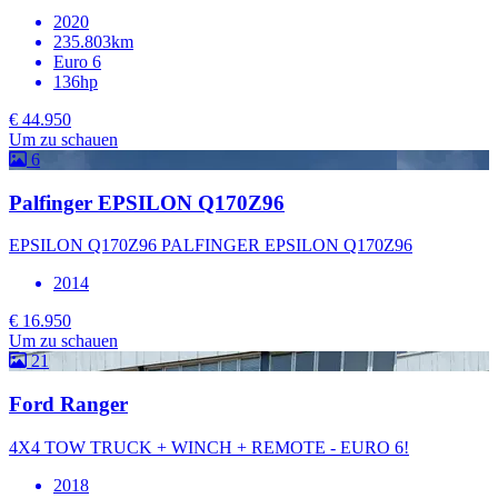
2020
235.803km
Euro 6
136hp
€ 44.950
Um zu schauen
6
Palfinger EPSILON Q170Z96
EPSILON Q170Z96 PALFINGER EPSILON Q170Z96
2014
€ 16.950
Um zu schauen
21
Ford Ranger
4X4 TOW TRUCK + WINCH + REMOTE - EURO 6!
2018