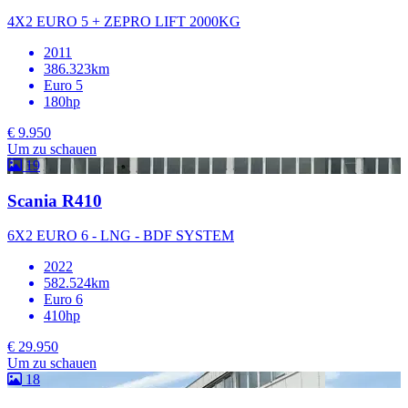
4X2 EURO 5 + ZEPRO LIFT 2000KG
2011
386.323km
Euro 5
180hp
€ 9.950
Um zu schauen
19
Scania R410
6X2 EURO 6 - LNG - BDF SYSTEM
2022
582.524km
Euro 6
410hp
€ 29.950
Um zu schauen
18