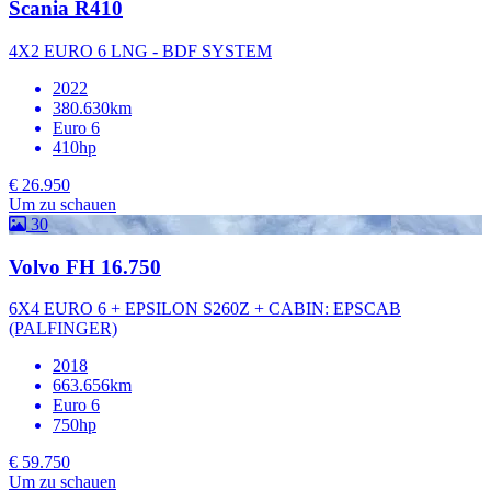
Scania R410
4X2 EURO 6 LNG - BDF SYSTEM
2022
380.630km
Euro 6
410hp
€ 26.950
Um zu schauen
30
Volvo FH 16.750
6X4 EURO 6 + EPSILON S260Z + CABIN: EPSCAB
(PALFINGER)
2018
663.656km
Euro 6
750hp
€ 59.750
Um zu schauen