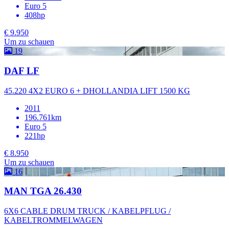
Euro 5
408hp
€ 9.950
Um zu schauen
19
DAF LF
45.220 4X2 EURO 6 + DHOLLANDIA LIFT 1500 KG
2011
196.761km
Euro 5
221hp
€ 8.950
Um zu schauen
16
MAN TGA 26.430
6X6 CABLE DRUM TRUCK / KABELPFLUG /
KABELTROMMELWAGEN