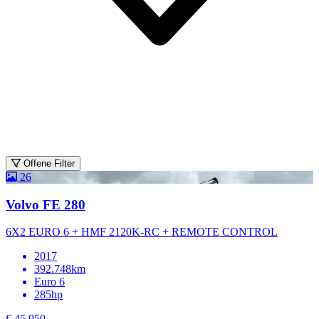
Offene Filter
26
Volvo FE 280
6X2 EURO 6 + HMF 2120K-RC + REMOTE CONTROL
2017
392.748km
Euro 6
285hp
€ 45.950