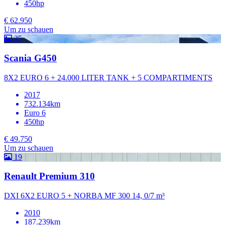
450hp
€ 62.950
Um zu schauen
25
Scania G450
8X2 EURO 6 + 24.000 LITER TANK + 5 COMPARTIMENTS
2017
732.134km
Euro 6
450hp
€ 49.750
Um zu schauen
19
Renault Premium 310
DXI 6X2 EURO 5 + NORBA MF 300 14, 0/7 m³
2010
187.239km