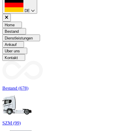
DE
Home
Bestand
Dienstleistungen
Ankauf
Uber uns
Kontakt
Bestand (678)
SZM (99)