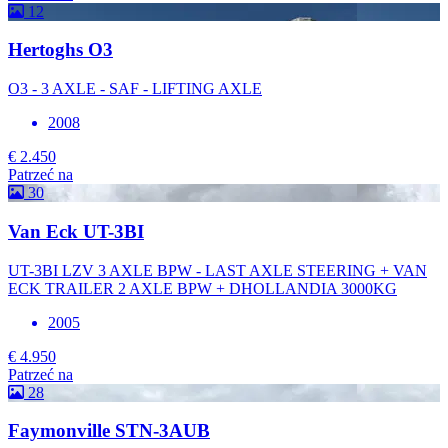
12
Hertoghs O3
O3 - 3 AXLE - SAF - LIFTING AXLE
2008
€ 2.450
Patrzeć na
30
Van Eck UT-3BI
UT-3BI LZV 3 AXLE BPW - LAST AXLE STEERING + VAN
ECK TRAILER 2 AXLE BPW + DHOLLANDIA 3000KG
2005
€ 4.950
Patrzeć na
28
Faymonville STN-3AUB