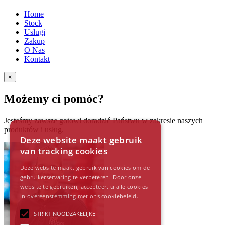
Home
Stock
Usługi
Zakup
O Nas
Kontakt
×
Możemy ci pomóc?
Jesteśmy zawsze gotowi doradzić Państwu w zakresie naszych
produktów i usług.
Deze website maakt gebruik
van tracking cookies
Deze website maakt gebruik van cookies om de
gebruikerservaring te verbeteren. Door onze
website te gebruiken, accepteert u alle cookies
in overeenstemming met ons cookiebeleid.
STRIKT NOODZAKELIJKE