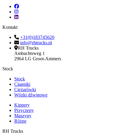
Kontakt
+31(0)183745620
info@rhtrucks.nl
RH Trucks
Ambachtsweg 1
2964 LG Groot-Ammers
Stock
Stock
Ciągniki
Ciężarówki
Wózki dźwigowe
Kippery
Przyczepy
Maszyny
Różne
RH Trucks