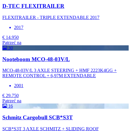
D-TEC FLEXITRAILER
FLEXITRAILER - TRIPLE EXTENDABLE 2017
2017
€ 14.950
Patrzeć na
30
Nooteboom MCO-48-03V/L
MCO-48-03V/L 3 AXLE STEERING + HMF 2223K4GG +
REMOTE CONTROL + 6,97M EXTENDABLE
2001
€ 29.750
Patrzeć na
16
Schmitz Cargobull SCB*S3T
SCB*S3T 3 AXLE SCHMITZ + SLIDING ROOF