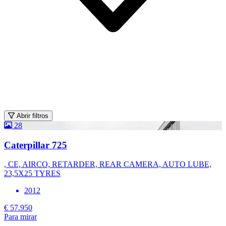
Abrir filtros
28
Caterpillar 725
, CE, AIRCO, RETARDER, REAR CAMERA, AUTO LUBE,
23,5X25 TYRES
2012
€ 57.950
Para mirar